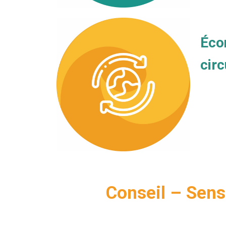
Éco
circ
Conseil – Sen